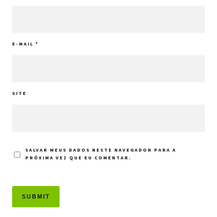
E-MAIL
*
SITE
SALVAR MEUS DADOS NESTE NAVEGADOR PARA A
PRÓXIMA VEZ QUE EU COMENTAR.