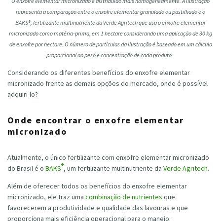
O enxofre elementar micronizado é distribuído mais homogeneamente. A ilustração
representa a comparação entre o enxofre elementar granulado ou pastilhado e o
BAKS®, fertilizante multinutriente da Verde Agritech que usa o enxofre elementar
micronizado como matéria-prima, em 1 hectare considerando uma aplicação de 30 kg
de enxofre por hectare. O número de partículas da ilustração é baseado em um cálculo
proporcional ao peso e concentração de cada produto.
Considerando os diferentes benefícios do enxofre elementar
micronizado frente as demais opções do mercado, onde é possível
adquiri-lo?
Onde encontrar o enxofre elementar
micronizado
Atualmente, o único fertilizante com enxofre elementar micronizado
®
do Brasil é o
BAKS
, um fertilizante multinutriente da
Verde Agritech
.
Além de oferecer todos os benefícios do enxofre elementar
micronizado, ele traz uma
combinação de nutrientes
que
favorecerem a produtividade e qualidade das lavouras e que
proporciona mais eficiência operacional para o manejo.