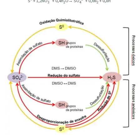
S
+ 1,2NO
+ 0,4H
O→ SO
+ 0,6N
+ 0,8H
3
2
4
2