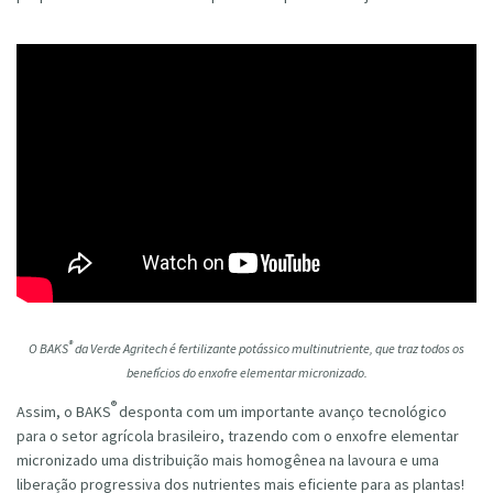
®
O BAKS
da Verde Agritech é fertilizante potássico multinutriente, que traz todos os
benefícios do enxofre elementar micronizado.
®
Assim, o BAKS
desponta com um importante avanço tecnológico
para o setor agrícola brasileiro, trazendo com o enxofre elementar
micronizado uma distribuição mais homogênea na lavoura e uma
liberação progressiva dos nutrientes mais eficiente para as plantas!