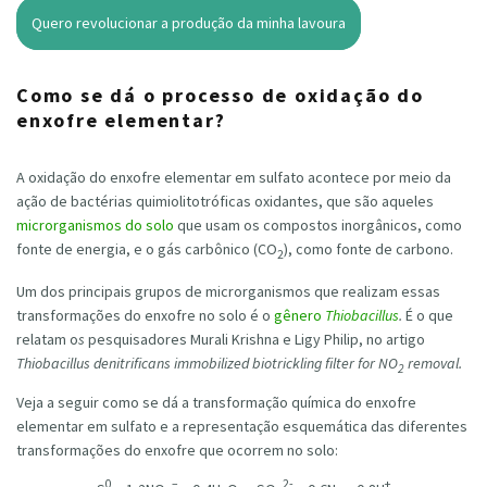
Quero revolucionar a produção da minha lavoura
Como se dá o processo de oxidação do
enxofre elementar?
A oxidação do enxofre elementar em sulfato acontece por meio da
ação de bactérias quimiolitotróficas oxidantes, que são aqueles
microrganismos do solo
que usam os compostos inorgânicos, como
fonte de energia, e o gás carbônico (CO
), como fonte de carbono.
2
Um dos principais grupos de microrganismos que realizam essas
transformações do enxofre no solo é o
gênero
Thiobacillus
.
É o que
relatam o
s
pesquisadores Murali Krishna e Ligy Philip, no artigo
Thiobacillus denitrificans immobilized biotrickling filter for NO
removal.
2
Veja a seguir como se dá a transformação química do enxofre
elementar em sulfato e a representação esquemática das diferentes
transformações do enxofre que ocorrem no solo:
0
–
2-
+