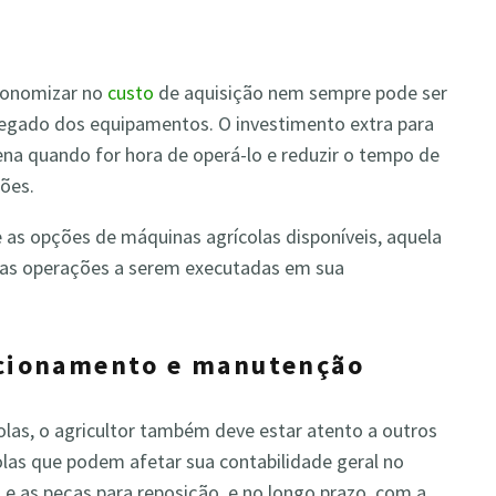
economizar no
custo
de aquisição nem sempre pode ser
regado dos equipamentos. O investimento extra para
pena quando for hora de operá-lo e reduzir o tempo de
ções.
re as opções de máquinas agrícolas disponíveis, aquela
ra as operações a serem executadas em sua
uncionamento e manutenção
las, o agricultor também deve estar atento a outros
olas que podem afetar sua contabilidade geral no
 e as peças para reposição, e no longo prazo, com a