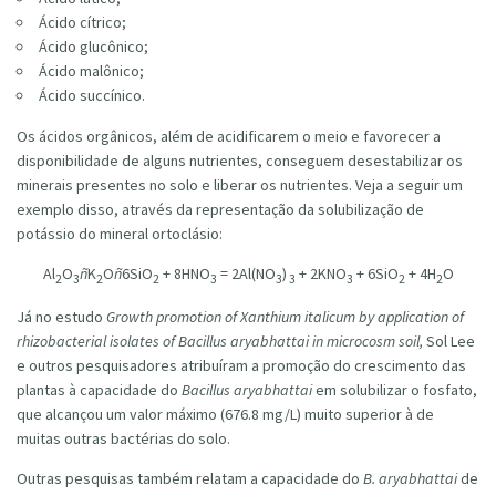
Ácido cítrico;
Ácido glucônico;
Ácido malônico;
Ácido succínico.
Os ácidos orgânicos, além de acidificarem o meio e favorecer a
disponibilidade de alguns nutrientes, conseguem desestabilizar os
minerais presentes no solo e liberar os nutrientes. Veja a seguir um
exemplo disso, através da representação da solubilização de
potássio do mineral ortoclásio:
Al
O
ñ
K
O
ñ
6SiO
+ 8HNO
= 2Al(NO
)
+ 2KNO
+ 6SiO
+ 4H
O
2
3
2
2
3
3
3
3
2
2
Já no estudo
Growth promotion of Xanthium italicum by application of
rhizobacterial isolates of Bacillus aryabhattai in microcosm soil,
Sol Lee
e outros pesquisadores atribuíram a promoção do crescimento das
plantas à capacidade do
Bacillus aryabhattai
em solubilizar o fosfato,
que alcançou um valor máximo (676.8 mg/L) muito superior à de
muitas outras bactérias do solo.
Outras pesquisas também relatam a capacidade do
B. aryabhattai
de