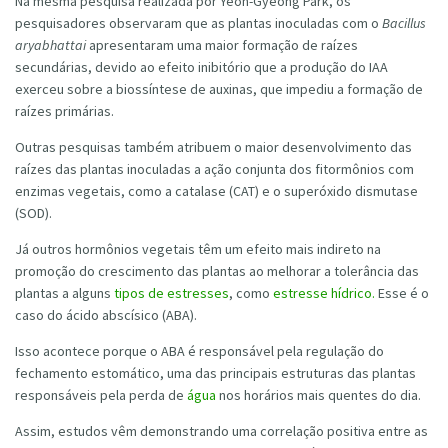
Na mesma pesquisa realizada por Yeon-Gyeong Park, os
pesquisadores observaram que as plantas inoculadas com o
Bacillus
aryabhattai
apresentaram uma maior formação de raízes
secundárias, devido ao efeito inibitório que a produção do IAA
exerceu sobre a biossíntese de auxinas, que impediu a formação de
raízes primárias.
Outras pesquisas também atribuem o maior desenvolvimento das
raízes das plantas inoculadas a ação conjunta dos fitormônios com
enzimas vegetais, como a catalase (CAT) e o superóxido dismutase
(SOD).
Já outros hormônios vegetais têm um efeito mais indireto na
promoção do crescimento das plantas ao melhorar a tolerância das
plantas a alguns
tipos de estresses
, como
estresse hídrico.
Esse é o
caso do ácido abscísico (ABA).
Isso acontece porque o ABA é responsável pela regulação do
fechamento estomático, uma das principais estruturas das plantas
responsáveis pela perda de
água
nos horários mais quentes do dia.
Assim, estudos vêm demonstrando uma correlação positiva entre as