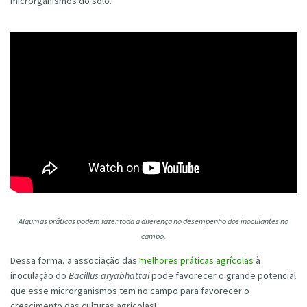
microrganismos do solo.
Algumas práticas podem fazer toda a diferença no desempenho dos inoculantes no
campo.
Dessa forma, a associação das
melhores práticas agrícolas
à
inoculação do
Bacillus aryabhattai
pode favorecer o grande potencial
que esse microrganismos tem no campo para favorecer o
crescimento das culturas agrícolas!