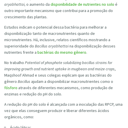
aryabhattai,
o aumento da
disponibilidade de nutrientes no solo
é
outro importante mecanismo que contribui para a promoção do
crescimento das plantas.
Estudos indicam o potencial dessa bactéria para melhorar a
disponibilização tanto de macronutrientes quanto de
micronutrientes. Há, inclusive, relatos científicos mostrando a
superioridade do
Bacillus aryabhattai
na disponibilização desses
nutrientes frente a
bactérias do mesmo gênero
.
No trabalho
Potential of phosphate solubilizing bacillus strains for
improving growth and nutrient uptake in mugbean and maize crops
,
Maqshoof Ahmad e seus colegas explicam que as bactérias do
gênero
Bacillus
ajudam a disponibilizar macronutrientes como o
fósforo
através de diferentes mecanismos, como produção de
enzimas e redução do pH do solo.
A redução do pH do solo é alcançada com a inoculação das RPCP, uma
vez que elas conseguem produzir e liberar diferentes ácidos
orgânicos, como:
Ácido lático;