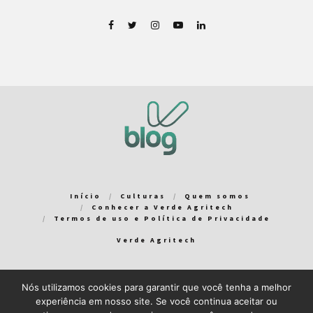
Início
Culturas
Quem somos
Conhecer a Verde Agritech
Termos de uso e Política de Privacidade
Verde Agritech
Nós utilizamos cookies para garantir que você tenha a melhor
Bem-vindo ao Verde Blog! Para que a sua experiência em nosso
experiência em nosso site. Se você continua aceitar ou
blog seja a melhor possível, utilizamos cookies. Você pode