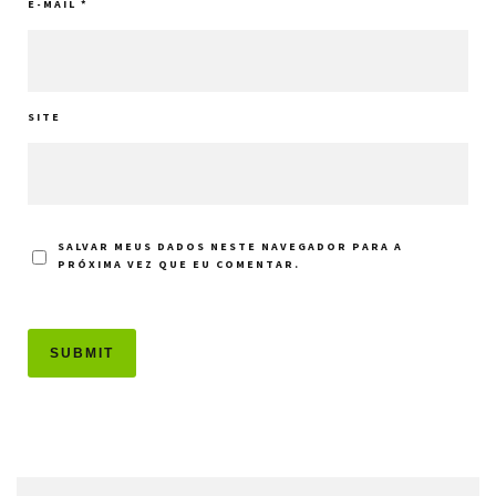
E-MAIL
*
SITE
SALVAR MEUS DADOS NESTE NAVEGADOR PARA A
PRÓXIMA VEZ QUE EU COMENTAR.