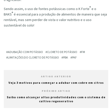
®
Sendo assim, o uso de fontes potássicas como o K Forte
e o
®
BAKS
é essencial para a produção de alimentos de maneira que seja
rentável, mas sem perder de vista o valor nutritivo e o uso
sustentável do solo!
ADUBAÇÃO COM POTÁSSIO
CLORETO DE POTÁSSIO
FM
LIMITAÇÕES DO CLORETO DE POTÁSSIO
PBK
PKF
ARTIGO ANTERIOR
Veja 3 motivos para começar a adubar com cobre em citros
PRÓXIMO ARTIGO
Saiba como alcançar altas produtividades com o sistema de
cultivo regenerativo