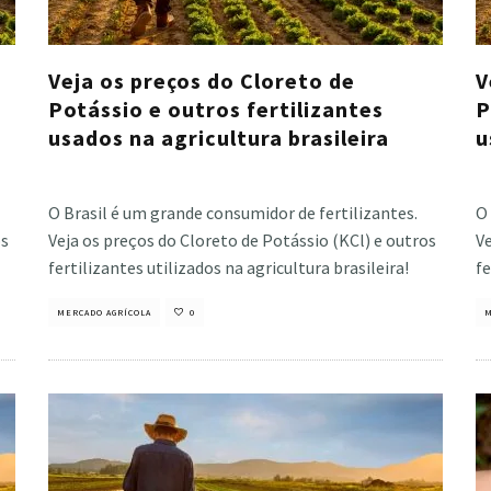
Veja os preços do Cloreto de
V
Potássio e outros fertilizantes
P
usados na agricultura brasileira
u
Cristiano Veloso
·
maio 12, 2025
Cri
O Brasil é um grande consumidor de fertilizantes.
O 
os
Veja os preços do Cloreto de Potássio (KCl) e outros
Ve
fertilizantes utilizados na agricultura brasileira!
fe
MERCADO AGRÍCOLA
0
M