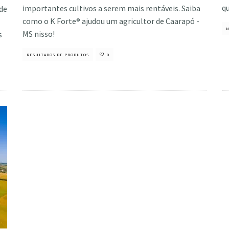
qu
importantes cultivos a serem mais rentáveis. Saiba
ode
como o K Forte® ajudou um agricultor de Caarapó -
N
MS nisso!
s
RESULTADOS DE PRODUTOS
0