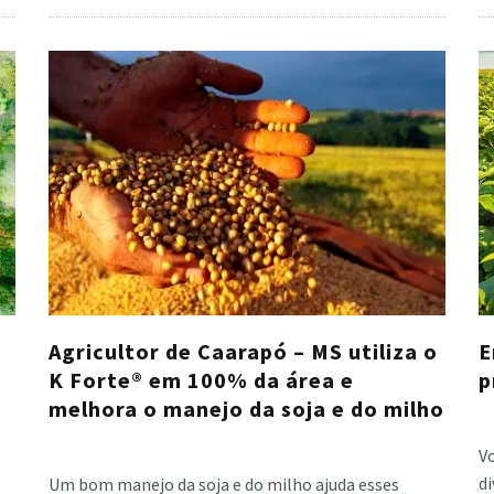
Agricultor de Caarapó – MS utiliza o
E
K Forte® em 100% da área e
p
melhora o manejo da soja e do milho
Cri
Cristiano Veloso
·
junho 23, 2023
Vo
d
Um bom manejo da soja e do milho ajuda esses