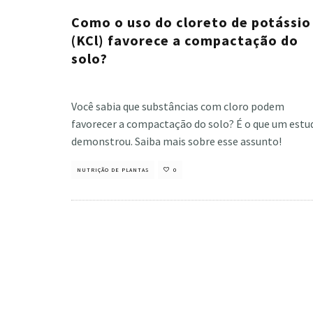
Como o uso do cloreto de potássio
(KCl) favorece a compactação do
solo?
Cristiano Veloso
·
março 7, 2023
Você sabia que substâncias com cloro podem
favorecer a compactação do solo? É o que um estu
demonstrou. Saiba mais sobre esse assunto!
NUTRIÇÃO DE PLANTAS
0