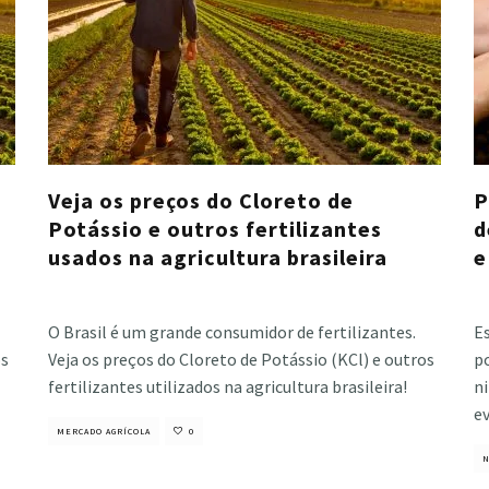
Veja os preços do Cloreto de
P
Potássio e outros fertilizantes
d
usados na agricultura brasileira
e
Cristiano Veloso
·
dezembro 10, 2024
Cri
O Brasil é um grande consumidor de fertilizantes.
Es
os
Veja os preços do Cloreto de Potássio (KCl) e outros
po
fertilizantes utilizados na agricultura brasileira!
n
ev
MERCADO AGRÍCOLA
0
N