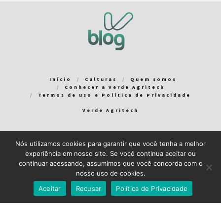
Início
Culturas
Quem somos
Conhecer a Verde Agritech
Termos de uso e Política de Privacidade
Verde Agritech
Nós utilizamos cookies para garantir que você tenha a melhor
Bem-vindo ao Verde Blog! Para que a sua experiência em nosso
experiência em nosso site. Se você continua aceitar ou
blog seja a melhor possível, utilizamos cookies. Você pode
continuar acessando, assumimos que você concorda com o
aceitar ou gerenciar seus cookies
aqui
.
nosso uso de cookies.
Close GDPR Cookie Banner
Aceito
Recuso
Aceitar
Recusar
Política de Privacidade