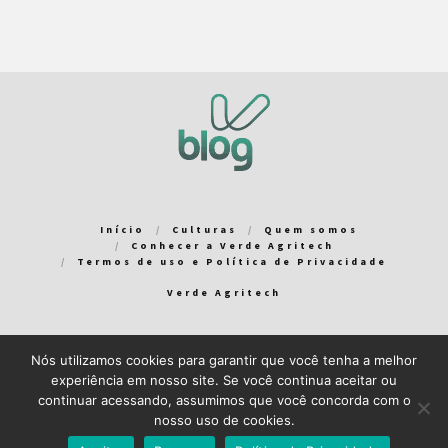
Início
Culturas
Quem somos
Conhecer a Verde Agritech
Termos de uso e Política de Privacidade
Verde Agritech
Nós utilizamos cookies para garantir que você tenha a melhor
Bem-vindo ao Verde Blog! Para que a sua experiência em nosso
experiência em nosso site. Se você continua aceitar ou
blog seja a melhor possível, utilizamos cookies. Você pode
continuar acessando, assumimos que você concorda com o
aceitar ou gerenciar seus cookies
aqui
.
nosso uso de cookies.
Close GDPR Cookie Banner