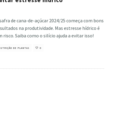
stiano Veloso
·
maio 29, 2024
 safra de cana-de-açúcar 2024/25 começa com bons
sultados na produtividade. Mas estresse hídrico é
 risco. Saiba como o silício ajuda a evitar isso!
UTRIÇÃO DE PLANTAS
0