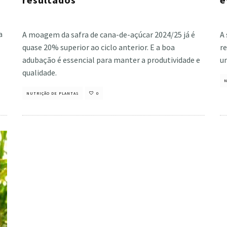
Cristiano Veloso
·
maio 31, 2024
Cri
a
A moagem da safra de cana-de-açúcar 2024/25 já é
A
quase 20% superior ao ciclo anterior. E a boa
re
adubação é essencial para manter a produtividade e
um
qualidade.
N
NUTRIÇÃO DE PLANTAS
0