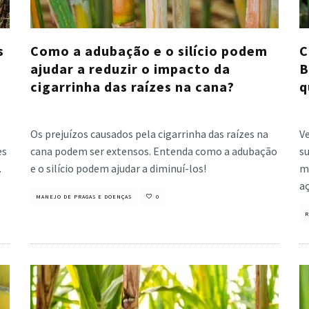
s
Como a adubação e o silício podem
C
ajudar a reduzir o impacto da
B
cigarrinha das raízes na cana?
q
Cristiano Veloso
·
novembro 1, 2024
Cri
Os prejuízos causados pela cigarrinha das raízes na
Ve
es
cana podem ser extensos. Entenda como a adubação
s
.
e o silício podem ajudar a diminuí-los!
me
aç
MANEJO DE PRAGAS E DOENÇAS
0
R