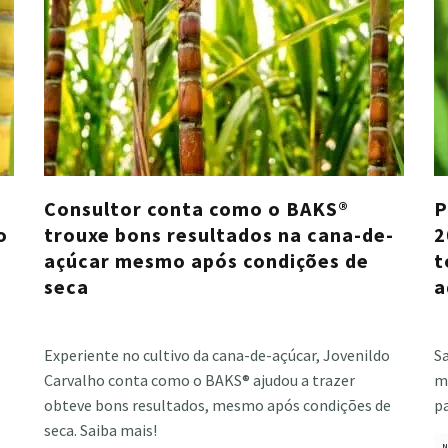
Consultor conta como o BAKS®
P
o
trouxe bons resultados na cana-de-
2
açúcar mesmo após condições de
t
seca
a
Cristiano Veloso
·
setembro 13, 2024
Cri
Experiente no cultivo da cana-de-açúcar, Jovenildo
Sa
Carvalho conta como o BAKS® ajudou a trazer
ma
obteve bons resultados, mesmo após condições de
p
seca. Saiba mais!
N