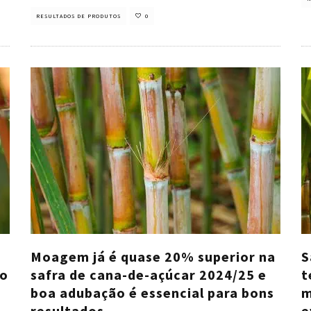
RESULTADOS DE PRODUTOS
0
e
Moagem já é quase 20% superior na
S
so
safra de cana-de-açúcar 2024/25 e
t
boa adubação é essencial para bons
m
resultados
e