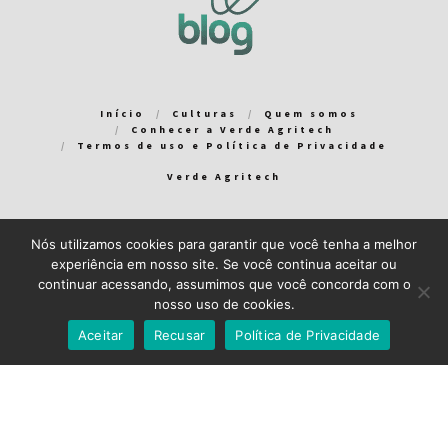
Início
Culturas
Quem somos
Conhecer a Verde Agritech
Termos de uso e Política de Privacidade
Verde Agritech
Nós utilizamos cookies para garantir que você tenha a melhor
Bem-vindo ao Verde Blog! Para que a sua experiência em nosso
experiência em nosso site. Se você continua aceitar ou
blog seja a melhor possível, utilizamos cookies. Você pode
continuar acessando, assumimos que você concorda com o
aceitar ou gerenciar seus cookies
aqui
.
nosso uso de cookies.
Close GDPR Cookie Banner
Aceito
Recuso
Aceitar
Recusar
Política de Privacidade