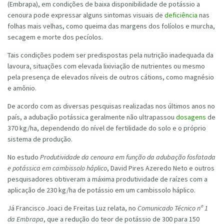
(Embrapa), em condições de baixa disponibilidade de potássio a
cenoura pode expressar alguns sintomas visuais de
deficiência
nas
folhas mais velhas, como queima das margens dos folíolos e murcha,
secagem e morte dos pecíolos.
Tais condições podem ser predispostas pela nutrição inadequada da
lavoura, situações com elevada lixiviação de nutrientes ou mesmo
pela presença de elevados níveis de outros cátions, como magnésio
e amônio.
De acordo com as diversas pesquisas realizadas nos últimos anos no
país, a adubação potássica geralmente não ultrapassou
dosagens
de
370 kg/ha, dependendo do nível de fertilidade do solo e o próprio
sistema de produção.
No estudo
Produtividade da cenoura em função da adubação fosfatada
e potássica em cambissolo háplico
, David Pires Azeredo Neto e outros
pesquisadores obtiveram a máxima produtividade de raízes com a
aplicação de 230 kg/ha de potássio em um cambissolo háplico.
Já Francisco Joaci de Freitas Luz relata, no
Comunicado Técnico nº 1
da Embrapa
, que a redução do teor de potássio de 300 para 150