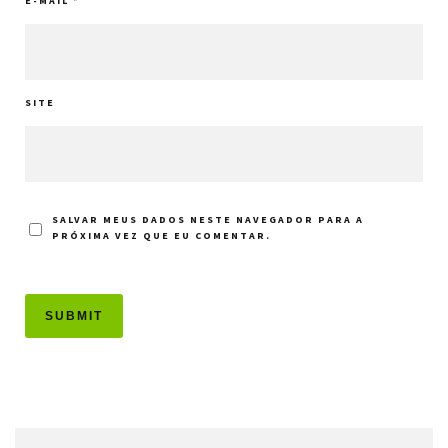
E-MAIL
*
SITE
SALVAR MEUS DADOS NESTE NAVEGADOR PARA A
PRÓXIMA VEZ QUE EU COMENTAR.