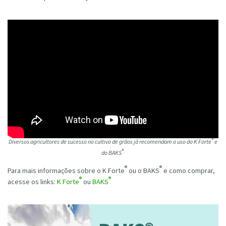
®
Diversos agricultores de sucesso no cultivo de grãos já recomendam o uso do K Forte
e
®.
do BAKS
®
®
Para mais informações sobre o K Forte
ou o BAKS
e como comprar,
®
®
acesse os links:
K Forte
ou
BAKS