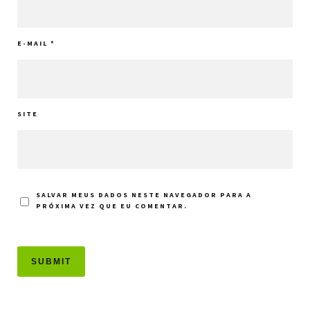
E-MAIL
*
SITE
SALVAR MEUS DADOS NESTE NAVEGADOR PARA A
PRÓXIMA VEZ QUE EU COMENTAR.