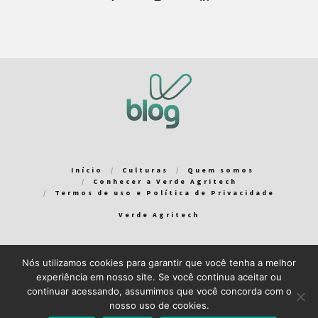
Início
Culturas
Quem somos
Conhecer a Verde Agritech
Termos de uso e Política de Privacidade
Verde Agritech
Nós utilizamos cookies para garantir que você tenha a melhor
Bem-vindo ao Verde Blog! Para que a sua experiência em nosso
experiência em nosso site. Se você continua aceitar ou
blog seja a melhor possível, utilizamos cookies. Você pode
continuar acessando, assumimos que você concorda com o
aceitar ou gerenciar seus cookies
aqui
.
nosso uso de cookies.