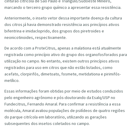
cinturão citrícola de São Paulo e Triângulo/Sudoeste Mineiro,
marcando o terceiro grupo químico a apresentar essa resistência.
Anteriormente, o inseto vetor dessa importante doença da cultura
dos citros já havia demonstrado resistência aos princípios ativos
bifentrina e imidacloprido, dos grupos dos piretroides e
neonicotinoides, respectivamente.
De acordo com a ProteCitrus, apenas a malationa está atualmente
registrada como princípio ativo do grupo dos organofosforados para
utilização no campo. No entanto, existem outros princípios ativos
registrados para uso em citros que não estão listados, como
acefato, clorpirifós, dimetoato, fosmete, metidationa e pirimifós-
metílico.
Essas informações foram obtidas por meio de estudos conduzidos
pelo engenheiro agrônomo e pós-doutorando da Esalq/USP no
Fundecitrus, Fernando Amaral. Para confirmar a resistência a essa
molécula, Amaral avaliou populações de psilídeos de quatro regiões
do parque citrícola em laboratório, utilizando as gerações
subsequentes dos insetos coletados no campo.