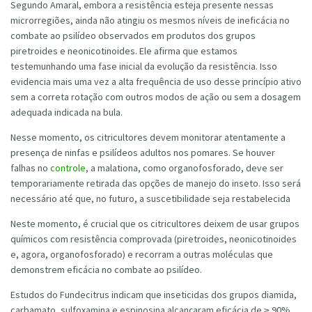
Segundo Amaral, embora a resistência esteja presente nessas
microrregiões, ainda não atingiu os mesmos níveis de ineficácia no
combate ao psilídeo observados em produtos dos grupos
piretroides e neonicotinoides. Ele afirma que estamos
testemunhando uma fase inicial da evolução da resistência. Isso
evidencia mais uma vez a alta frequência de uso desse princípio ativo
sem a correta rotação com outros modos de ação ou sem a dosagem
adequada indicada na bula.
Nesse momento, os citricultores devem monitorar atentamente a
presença de ninfas e psilídeos adultos nos pomares. Se houver
falhas no
controle
, a malationa, como organofosforado, deve ser
temporariamente retirada das opções de manejo do inseto. Isso será
necessário até que, no futuro, a suscetibilidade seja restabelecida
Neste momento, é crucial que os citricultores deixem de usar grupos
químicos com resistência comprovada (piretroides, neonicotinoides
e, agora, organofosforado) e recorram a outras moléculas que
demonstrem eficácia no combate ao psilídeo.
Estudos do Fundecitrus indicam que inseticidas dos grupos diamida,
carbamato, sulfoxamina e espinosina alcançaram eficácia de ≥ 90%