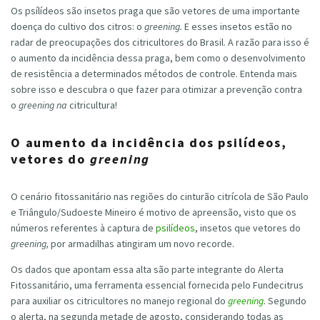
Os psílídeos são insetos praga que são vetores de uma importante
doença do cultivo dos citros: o
greening.
E esses insetos estão no
radar de preocupações dos citricultores do Brasil. A razão para isso é
o aumento da incidência dessa praga, bem como o desenvolvimento
de resistência a determinados métodos de controle. Entenda mais
sobre isso e descubra o que fazer para otimizar a prevenção contra
o
greening na
citricultura!
O aumento da incidência dos psilídeos,
vetores do
greening
O cenário fitossanitário nas regiões do cinturão citrícola de São Paulo
e Triângulo/Sudoeste Mineiro é motivo de apreensão, visto que os
números referentes à captura de
psilídeos
, insetos que vetores do
greening,
por armadilhas atingiram um novo recorde.
Os dados que apontam essa alta são parte integrante do Alerta
Fitossanitário, uma ferramenta essencial fornecida pelo Fundecitrus
para auxiliar os citricultores no manejo regional do
greening
. Segundo
o alerta, na segunda metade de agosto, considerando todas as