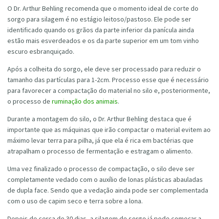
O Dr. Arthur Behling recomenda que o momento ideal de corte do
sorgo para silagem é no estágio leitoso/pastoso. Ele pode ser
identificado quando os grãos da parte inferior da panícula ainda
estão mais esverdeados e os da parte superior em um tom vinho
escuro esbranquiçado.
Após a colheita do sorgo, ele deve ser processado para reduzir o
tamanho das partículas para 1-2cm. Processo esse que é necessário
para favorecer a compactação do material no silo e, posteriormente,
o processo de
ruminação dos animais
.
Durante a montagem do silo, o Dr. Arthur Behling destaca que é
importante que as máquinas que irão compactar o material evitem ao
máximo levar terra para pilha, já que ela é rica em bactérias que
atrapalham o processo de fermentação e estragam o alimento.
Uma vez finalizado o processo de compactação, o silo deve ser
completamente vedado com o auxílio de lonas plásticas abauladas
de dupla face. Sendo que a vedação ainda pode ser complementada
com o uso de capim seco e terra sobre a lona.
Depois de cerca de 30 dias, a silagem de sorgo já pode começar a