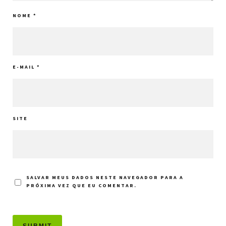
NOME
*
E-MAIL
*
SITE
SALVAR MEUS DADOS NESTE NAVEGADOR PARA A
PRÓXIMA VEZ QUE EU COMENTAR.