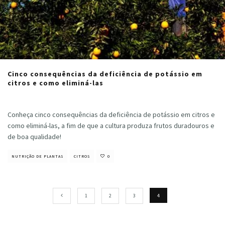
Cinco consequências da deficiência de potássio em
citros e como eliminá-las
Cristiano Veloso
·
setembro 27, 2021
Conheça cinco consequências da deficiência de potássio em citros e
como eliminá-las, a fim de que a cultura produza frutos duradouros e
de boa qualidade!
NUTRIÇÃO DE PLANTAS
CITROS
0
1
2
3
4