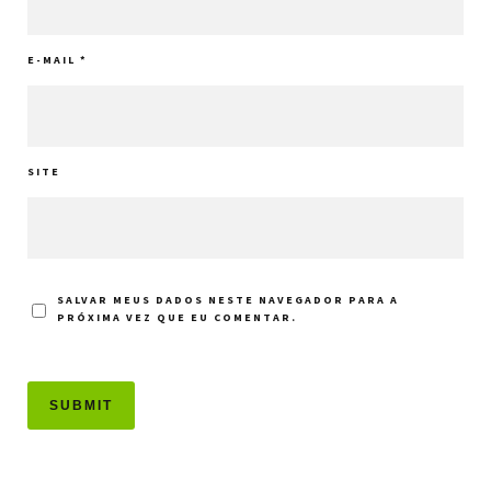
E-MAIL
*
SITE
SALVAR MEUS DADOS NESTE NAVEGADOR PARA A
PRÓXIMA VEZ QUE EU COMENTAR.