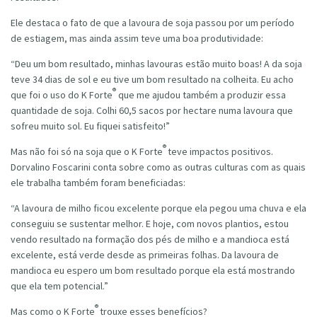
Ele destaca o fato de que a lavoura de soja passou por um período
de estiagem, mas ainda assim teve uma boa produtividade:
“Deu um bom resultado, minhas lavouras estão muito boas! A da soja
teve 34 dias de sol e eu tive um bom resultado na colheita. Eu acho
®
que foi o uso do K Forte
que me ajudou também a produzir essa
quantidade de soja. Colhi 60,5 sacos por hectare numa lavoura que
sofreu muito sol. Eu fiquei satisfeito!”
®
Mas não foi só na soja que o K Forte
teve impactos positivos.
Dorvalino Foscarini conta sobre como as outras culturas com as quais
ele trabalha também foram beneficiadas:
“A lavoura de milho ficou excelente porque ela pegou uma chuva e ela
conseguiu se sustentar melhor. E hoje, com novos plantios, estou
vendo resultado na formação dos pés de milho e a mandioca está
excelente, está verde desde as primeiras folhas. Da lavoura de
mandioca eu espero um bom resultado porque ela está mostrando
que ela tem potencial.”
®
Mas como o K Forte
trouxe esses benefícios?