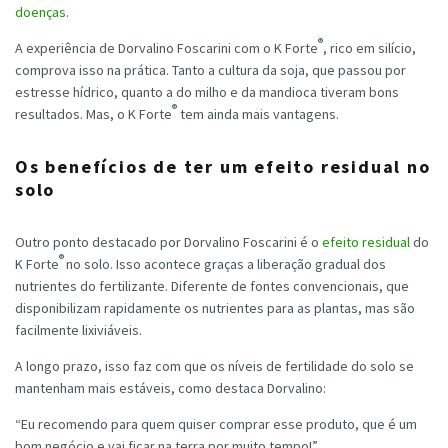
doenças
.
®
A experiência de Dorvalino Foscarini com o K Forte
, rico em silício,
comprova isso na prática. Tanto a cultura da soja, que passou por
estresse hídrico, quanto a do milho e da mandioca tiveram bons
®
resultados. Mas, o K Forte
tem ainda mais vantagens.
Os benefícios de ter um efeito residual no
solo
Outro ponto destacado por Dorvalino Foscarini é o
efeito residual
do
®
K Forte
no solo. Isso acontece graças a liberação gradual dos
nutrientes do fertilizante. Diferente de fontes convencionais, que
disponibilizam rapidamente os nutrientes para as plantas, mas são
facilmente lixiviáveis.
A longo prazo, isso faz com que os níveis de fertilidade do solo se
mantenham mais estáveis, como destaca Dorvalino:
“Eu recomendo para quem quiser comprar esse produto, que é um
bom negócio e vai ficar na terra por muito tempo!”