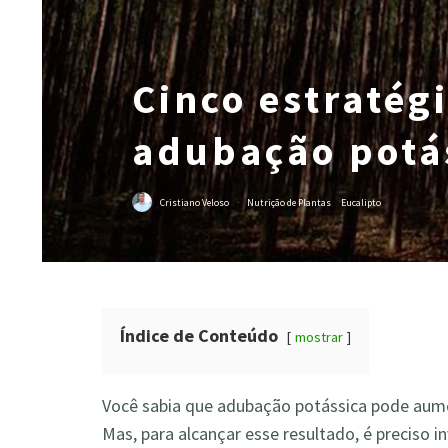
Cinco estratég
adubação potás
Cristiano Veloso
·
Nutrição de Plantas
Eucalipto
Índice de Conteúdo
mostrar
Você sabia que adubação potássica pode aume
Mas, para alcançar esse resultado, é preciso i