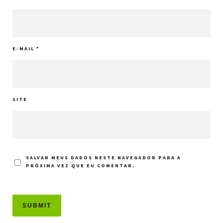
E-MAIL
*
SITE
SALVAR MEUS DADOS NESTE NAVEGADOR PARA A
PRÓXIMA VEZ QUE EU COMENTAR.