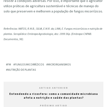
resistir a condições adversas. Por isso, é importante que o agricultor
utilize práticas de agricultura sustentável e técnicas de manejo do
solo que preservem e melhorem a população de fungos micorrízicos.
Referências: MATOS, R.M.B.; SILVA, E.M.R. da; LIMA, E. Fungos micorrízicos e nutrição de
plantas. Seropédica: Embrapa Agrobiologia, dez. 1999 36p. (Embrapa-CNPAB.
Documentos, 98).
FM
FUNGOS MICORRÍZICOS
MICRORGANISMOS
NUTRIÇÃO DE PLANTAS
ARTIGO ANTERIOR
Entendendo a rizosfera: como a comunidade microbiana
afeta a nutrição e saúde das plantas?
PRÓXIMO ARTIGO