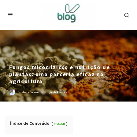
Fungos micorrízicos e nutrição de
plantas: uma parceria eficaz na
agricultura
Cristiano Veloso
·
Nutrição de Plantas
Índice de Conteúdo
mostrar