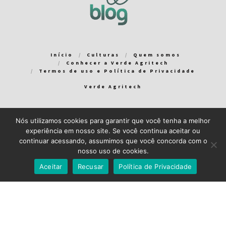
Início
Culturas
Quem somos
Conhecer a Verde Agritech
Termos de uso e Política de Privacidade
Verde Agritech
Nós utilizamos cookies para garantir que você tenha a melhor
Bem-vindo ao Verde Blog! Para que a sua experiência em nosso
experiência em nosso site. Se você continua aceitar ou
blog seja a melhor possível, utilizamos cookies. Você pode
continuar acessando, assumimos que você concorda com o
aceitar ou gerenciar seus cookies
aqui
.
nosso uso de cookies.
Close GDPR Cookie Banner
Aceito
Recuso
Aceitar
Recusar
Política de Privacidade