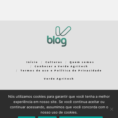
Início
Culturas
Quem somos
Conhecer a Verde Agritech
Termos de uso e Política de Privacidade
Verde Agritech
Nós utilizamos cookies para garantir que você tenha a melhor
Bem-vindo ao Verde Blog! Para que a sua experiência em nosso
experiência em nosso site. Se você continua aceitar ou
blog seja a melhor possível, utilizamos cookies. Você pode
continuar acessando, assumimos que você concorda com o
aceitar ou gerenciar seus cookies
aqui
.
nosso uso de cookies.