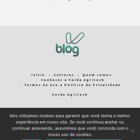
Início
Culturas
Quem somos
Conhecer a Verde Agritech
Termos de uso e Política de Privacidade
Verde Agritech
Nós utilizamos cookies para garantir que você tenha a melhor
Bem-vindo ao Verde Blog! Para que a sua experiência em nosso
experiência em nosso site. Se você continua aceitar ou
blog seja a melhor possível, utilizamos cookies. Você pode
continuar acessando, assumimos que você concorda com o
aceitar ou gerenciar seus cookies
aqui
.
nosso uso de cookies.