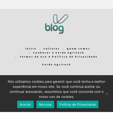
Início
Culturas
Quem somos
Conhecer a Verde Agritech
Termos de uso e Política de Privacidade
Verde Agritech
Nós utilizamos cookies para garantir que você tenha a melhor
Bem-vindo ao Verde Blog! Para que a sua experiência em nosso
experiência em nosso site. Se você continua aceitar ou
blog seja a melhor possível, utilizamos cookies. Você pode
continuar acessando, assumimos que você concorda com o
aceitar ou gerenciar seus cookies
aqui
.
nosso uso de cookies.
Close GDPR Cookie Banner
Aceito
Recuso
Aceitar
Recusar
Política de Privacidade