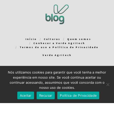
Início
Culturas
Quem somos
Conhecer a Verde Agritech
Termos de uso e Política de Privacidade
Verde Agritech
Nós utilizamos cookies para garantir que você tenha a melhor
Bem-vindo ao Verde Blog! Para que a sua experiência em nosso
experiência em nosso site. Se você continua aceitar ou
blog seja a melhor possível, utilizamos cookies. Você pode
continuar acessando, assumimos que você concorda com o
aceitar ou gerenciar seus cookies
aqui
.
nosso uso de cookies.
Close GDPR Cookie Banner
Aceito
Recuso
Aceitar
Recusar
Política de Privacidade