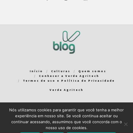
Início
Culturas
Quem somos
Conhecer a Verde Agritech
Termos de uso e Política de Privacidade
Verde Agritech
Nós utilizamos cookies para garantir que você tenha a melhor
Bem-vindo ao Verde Blog! Para que a sua experiência em nosso
experiência em nosso site. Se você continua aceitar ou
blog seja a melhor possível, utilizamos cookies. Você pode
continuar acessando, assumimos que você concorda com o
aceitar ou gerenciar seus cookies
aqui
.
nosso uso de cookies.