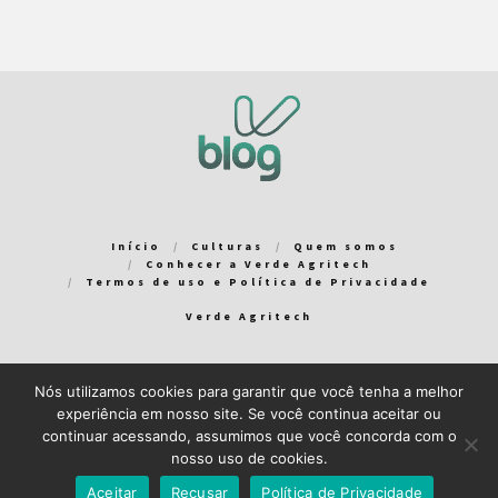
Início
Culturas
Quem somos
Conhecer a Verde Agritech
Termos de uso e Política de Privacidade
Verde Agritech
Nós utilizamos cookies para garantir que você tenha a melhor
Bem-vindo ao Verde Blog! Para que a sua experiência em nosso
experiência em nosso site. Se você continua aceitar ou
blog seja a melhor possível, utilizamos cookies. Você pode
continuar acessando, assumimos que você concorda com o
aceitar ou gerenciar seus cookies
aqui
.
nosso uso de cookies.
Close GDPR Cookie Banner
Aceito
Recuso
Aceitar
Recusar
Política de Privacidade