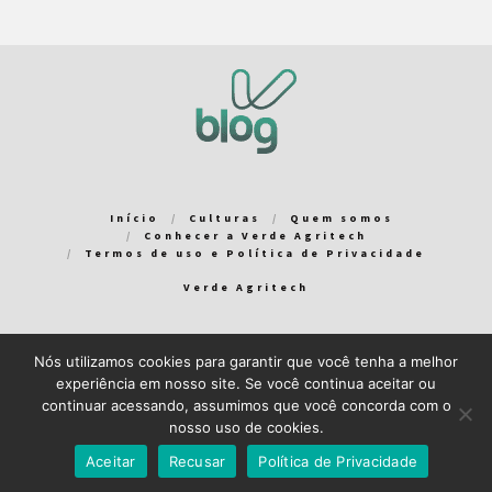
Início
Culturas
Quem somos
Conhecer a Verde Agritech
Termos de uso e Política de Privacidade
Verde Agritech
Nós utilizamos cookies para garantir que você tenha a melhor
Bem-vindo ao Verde Blog! Para que a sua experiência em nosso
experiência em nosso site. Se você continua aceitar ou
blog seja a melhor possível, utilizamos cookies. Você pode
continuar acessando, assumimos que você concorda com o
aceitar ou gerenciar seus cookies
aqui
.
nosso uso de cookies.
Close GDPR Cookie Banner
Aceito
Recuso
Aceitar
Recusar
Política de Privacidade