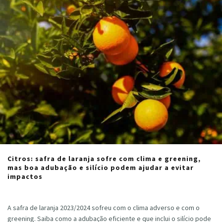
Citros: safra de laranja sofre com clima e greening,
mas boa adubação e silício podem ajudar a evitar
impactos
Cristiano Veloso
·
abril 18, 2024
A safra de laranja 2023/2024 sofreu com o clima adverso e com o
greening. Saiba como a adubação eficiente e que inclui o silício pode