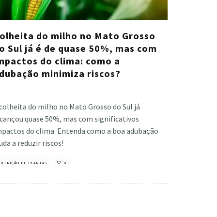
olheita do milho no Mato Grosso
o Sul já é de quase 50%, mas com
mpactos do clima: como a
dubação minimiza riscos?
stiano Veloso
·
julho 24, 2024
colheita do milho no Mato Grosso do Sul já
lcançou quase 50%, mas com significativos
mpactos do clima. Entenda como a boa adubação
uda a reduzir riscos!
UTRIÇÃO DE PLANTAS
0