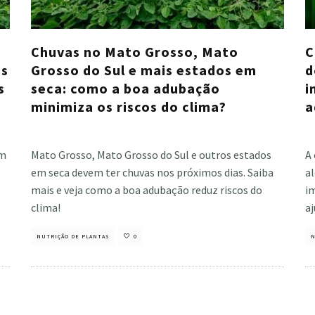
Chuvas no Mato Grosso, Mato
C
es
Grosso do Sul e mais estados em
d
s
seca: como a boa adubação
i
minimiza os riscos do clima?
a
Cristiano Veloso
·
julho 25, 2024
Cri
em
Mato Grosso, Mato Grosso do Sul e outros estados
A 
em seca devem ter chuvas nos próximos dias. Saiba
a
mais e veja como a boa adubação reduz riscos do
i
clima!
aj
NUTRIÇÃO DE PLANTAS
0
N