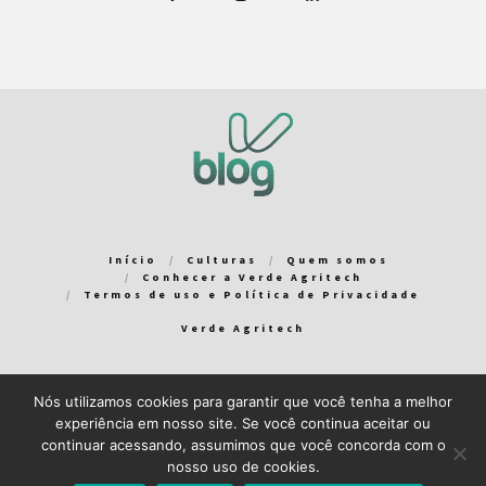
Início
Culturas
Quem somos
Conhecer a Verde Agritech
Termos de uso e Política de Privacidade
Verde Agritech
Nós utilizamos cookies para garantir que você tenha a melhor
Bem-vindo ao Verde Blog! Para que a sua experiência em nosso
experiência em nosso site. Se você continua aceitar ou
blog seja a melhor possível, utilizamos cookies. Você pode
continuar acessando, assumimos que você concorda com o
aceitar ou gerenciar seus cookies
aqui
.
nosso uso de cookies.