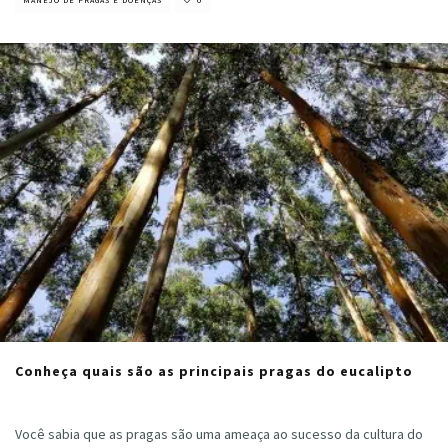
MANEJO DE PRAGAS E DOENÇAS
0
Conheça quais são as principais pragas do eucalipto
Cristiano Veloso
·
novembro 8, 2022
Você sabia que as pragas são uma ameaça ao sucesso da cultura do