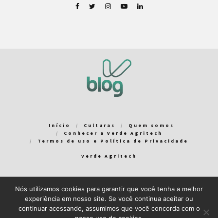
Início
Culturas
Quem somos
Conhecer a Verde Agritech
Termos de uso e Política de Privacidade
Verde Agritech
Nós utilizamos cookies para garantir que você tenha a melhor
Bem-vindo ao Verde Blog! Para que a sua experiência em nosso
experiência em nosso site. Se você continua aceitar ou
blog seja a melhor possível, utilizamos cookies. Você pode
continuar acessando, assumimos que você concorda com o
aceitar ou gerenciar seus cookies
aqui
.