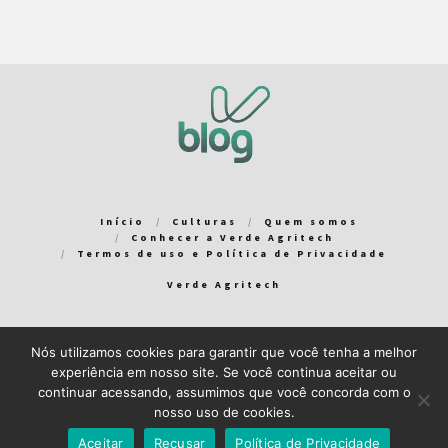
Início
Culturas
Quem somos
Conhecer a Verde Agritech
Termos de uso e Política de Privacidade
Verde Agritech
Nós utilizamos cookies para garantir que você tenha a melhor
Bem-vindo ao Verde Blog! Para que a sua experiência em nosso
experiência em nosso site. Se você continua aceitar ou
blog seja a melhor possível, utilizamos cookies. Você pode
continuar acessando, assumimos que você concorda com o
aceitar ou gerenciar seus cookies
aqui
.
nosso uso de cookies.
Close GDPR Cookie Banner
Aceito
Recuso
Aceitar
Recusar
Política de Privacidade