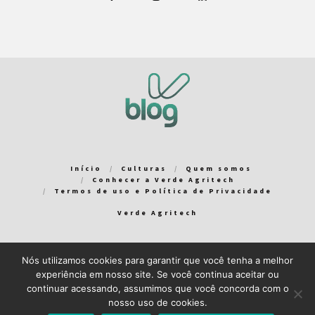
Início
Culturas
Quem somos
Conhecer a Verde Agritech
Termos de uso e Política de Privacidade
Verde Agritech
Nós utilizamos cookies para garantir que você tenha a melhor
Bem-vindo ao Verde Blog! Para que a sua experiência em nosso
experiência em nosso site. Se você continua aceitar ou
blog seja a melhor possível, utilizamos cookies. Você pode
continuar acessando, assumimos que você concorda com o
aceitar ou gerenciar seus cookies
aqui
.
nosso uso de cookies.