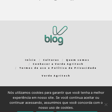
Início
Culturas
Quem somos
Conhecer a Verde Agritech
Termos de uso e Política de Privacidade
Verde Agritech
Nós utilizamos cookies para garantir que você tenha a melhor
Bem-vindo ao Verde Blog! Para que a sua experiência em nosso
experiência em nosso site. Se você continua aceitar ou
blog seja a melhor possível, utilizamos cookies. Você pode
continuar acessando, assumimos que você concorda com o
aceitar ou gerenciar seus cookies
aqui
.
nosso uso de cookies.