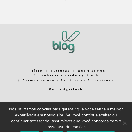
Início
Culturas
Quem somos
Conhecer a Verde Agritech
Termos de uso e Política de Privacidade
Verde Agritech
Nós utilizamos cookies para garantir que você tenha a melhor
Bem-vindo ao Verde Blog! Para que a sua experiência em nosso
experiência em nosso site. Se você continua aceitar ou
blog seja a melhor possível, utilizamos cookies. Você pode
continuar acessando, assumimos que você concorda com o
aceitar ou gerenciar seus cookies
aqui
.
nosso uso de cookies.