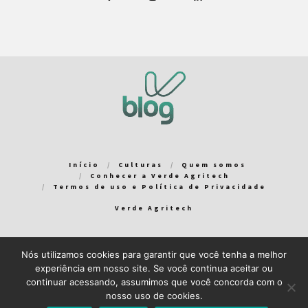
Início
Culturas
Quem somos
Conhecer a Verde Agritech
Termos de uso e Política de Privacidade
Verde Agritech
Nós utilizamos cookies para garantir que você tenha a melhor
Bem-vindo ao Verde Blog! Para que a sua experiência em nosso
experiência em nosso site. Se você continua aceitar ou
blog seja a melhor possível, utilizamos cookies. Você pode
continuar acessando, assumimos que você concorda com o
aceitar ou gerenciar seus cookies
aqui
.
nosso uso de cookies.