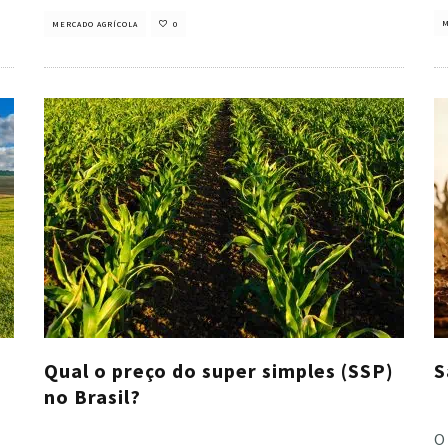
M
MERCADO AGRÍCOLA
0
Qual o preço do super simples (SSP)
S
no Brasil?
Cri
Cristiano Veloso
·
janeiro 30, 2023
O 