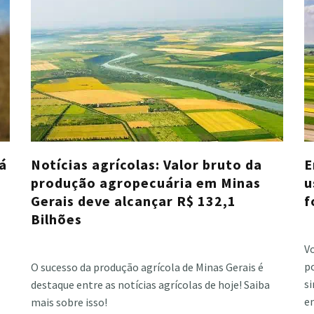
rá
Notícias agrícolas: Valor bruto da
E
o
produção agropecuária em Minas
u
Gerais deve alcançar R$ 132,1
f
Bilhões
Cri
Cristiano Veloso
·
fevereiro 24, 2023
Vo
p
O sucesso da produção agrícola de Minas Gerais é
si
destaque entre as notícias agrícolas de hoje! Saiba
e
mais sobre isso!