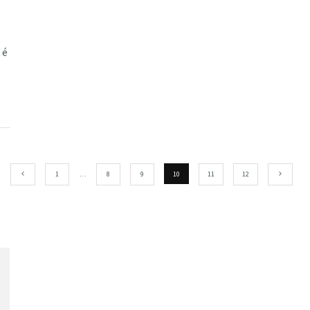
a
 é
1
…
8
9
10
11
12