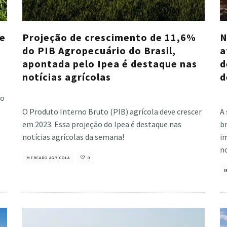
ue
Projeção de crescimento de 11,6%
N
do PIB Agropecuário do Brasil,
a
apontada pelo Ipea é destaque nas
d
notícias agrícolas
d
Cristiano Veloso
·
março 24, 2023
Cri
ço
O Produto Interno Bruto (PIB) agrícola deve crescer
A
em 2023. Essa projeção do Ipea é destaque nas
br
notícias agrícolas da semana!
im
no
MERCADO AGRÍCOLA
0
M